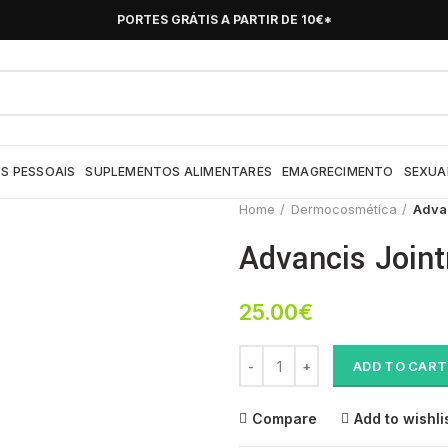
PORTES GRÁTIS A PARTIR DE 10€*
S PESSOAIS
SUPLEMENTOS ALIMENTARES
EMAGRECIMENTO
SEXUA
Home
Dermocosmética
Advan
Advancis Join
25.00
€
Advancis Jointrix Sos Amp 10ml
ADD TO CART
Compare
Add to wishli