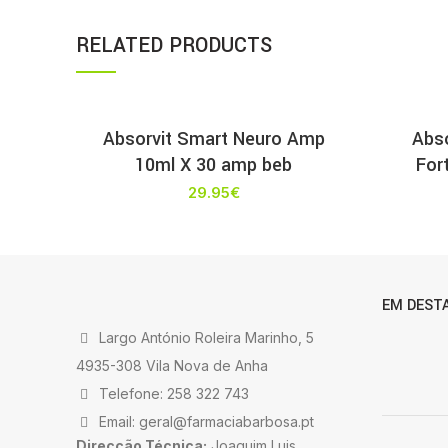
RELATED PRODUCTS
Absorvit Smart Neuro Amp
Abso
10ml X 30 amp beb
For
29.95
€
EM DEST
Largo António Roleira Marinho, 5
4935-308 Vila Nova de Anha
Telefone: 258 322 743
Email: geral@farmaciabarbosa.pt
Direcção Técnica:
Joaquim Luis