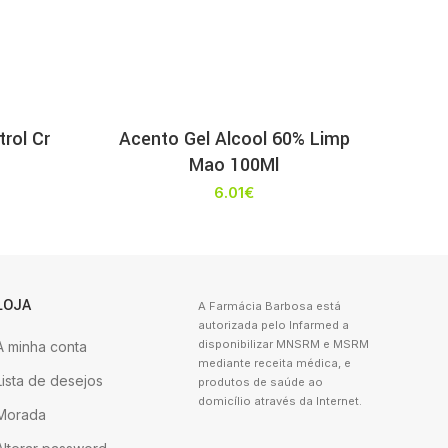
rol Cr
Acento Gel Alcool 60% Limp
Mao 100Ml
6.01
€
LOJA
A Farmácia Barbosa está
autorizada pelo Infarmed a
disponibilizar MNSRM e MSRM
A minha conta
mediante receita médica, e
Lista de desejos
produtos de saúde ao
domicílio através da Internet.
Morada