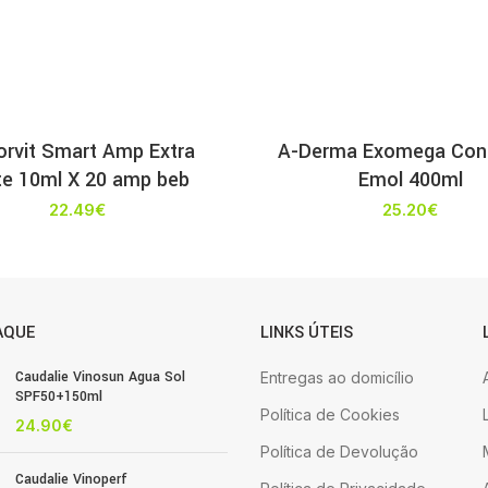
rvit Smart Amp Extra
A-Derma Exomega Cont
te 10ml X 20 amp beb
Emol 400ml
22.49
€
25.20
€
AQUE
LINKS ÚTEIS
Caudalie Vinosun Agua Sol
Entregas ao domicílio
SPF50+150ml
Política de Cookies
24.90
€
Política de Devolução
Caudalie Vinoperf