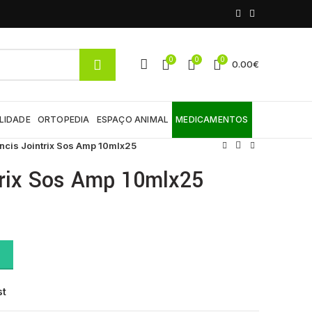
0
0
0
0.00
€
LIDADE
ORTOPEDIA
ESPAÇO ANIMAL
MEDICAMENTOS
cis Jointrix Sos Amp 10mlx25
trix Sos Amp 10mlx25
x25 quantity
st