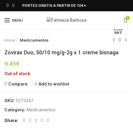
PORTES GRÁTIS A PARTIR DE 10€*
0
Click to enlarge
MENU
SOLD
OUT
Home
Medicamentos
Zovirax Duo, 50/10 mg/g-2g x 1 creme bisnaga
9.45
€
Out of stock
Compare
Add to wishlist
SKU:
5273347
Category:
Medicamentos
Share