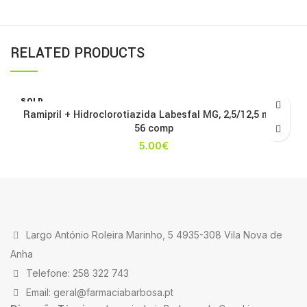
RELATED PRODUCTS
SOLD
OUT
Ramipril + Hidroclorotiazida Labesfal MG, 2,5/12,5 mg x
56 comp
5.00
€
Largo António Roleira Marinho, 5 4935-308 Vila Nova de
Anha
Telefone: 258 322 743
Email: geral@farmaciabarbosa.pt