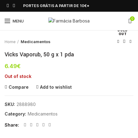
PORTES GRÁTIS A PARTIR DE 10€*
0
Click to enlarge
MENU
SOLD
OUT
Home
Medicamentos
Vicks Vaporub, 50 g x 1 pda
6.49
€
Out of stock
Compare
Add to wishlist
SKU:
2888980
Category:
Medicamentos
Share