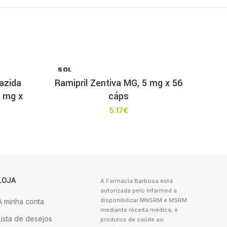
SOL
D OU
iazida
Ramipril Zentiva MG, 5 mg x 56
T
5 mg x
cáps
5.17
€
LOJA
A Farmácia Barbosa está
autorizada pelo Infarmed a
disponibilizar MNSRM e MSRM
A minha conta
mediante receita médica, e
Lista de desejos
produtos de saúde ao