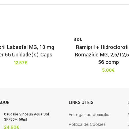
SOL
D OU
ril Labesfal MG, 10 mg
Ramipril + Hidroclorot
T
ter 56 Unidade(s) Caps
Romazide MG, 2,5/12,
56 comp
12.57
€
5.00
€
AQUE
LINKS ÚTEIS
Caudalie Vinosun Agua Sol
Entregas ao domicílio
SPF50+150ml
Política de Cookies
24.90
€