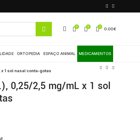
0
0
0
0.00
€
LIDADE
ORTOPEDIA
ESPAÇO ANIMAL
MEDICAMENTOS
 x 1 sol nasal conta-gotas
L), 0,25/2,5 mg/mL x 1 sol
tas
st