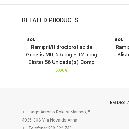
RELATED PRODUCTS
SOL
SOL
D OU
D OU
Ramipril/Hidroclorotiazida
Ramip
T
T
Generis MG, 2.5 mg + 12.5 mg
Blis
Blister 56 Unidade(s) Comp
5.00
€
EM DEST
Largo António Roleira Marinho, 5
4935-308 Vila Nova de Anha
Telefone: 258 322 743