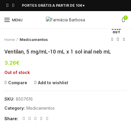
PORTES GRÁTIS A PARTIR DE 10€*
0
Click to enlarge
MENU
SOLD
OUT
Home
Medicamentos
Ventilan, 5 mg/mL-10 mL x 1 sol inal neb mL
3.26
€
Out of stock
Compare
Add to wishlist
SKU:
8507616
Category:
Medicamentos
Share