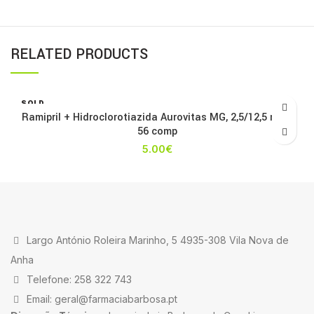
RELATED PRODUCTS
SOLD
OUT
Ramipril + Hidroclorotiazida Aurovitas MG, 2,5/12,5 mg x
56 comp
5.00
€
Largo António Roleira Marinho, 5 4935-308 Vila Nova de
Anha
Telefone: 258 322 743
Email: geral@farmaciabarbosa.pt