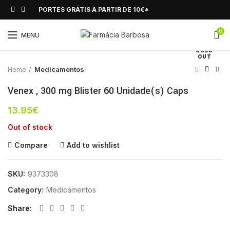
PORTES GRÁTIS A PARTIR DE 10€*
0
Click to enlarge
MENU
SOLD
OUT
Home
Medicamentos
Venex , 300 mg Blister 60 Unidade(s) Caps
13.95
€
Out of stock
Compare
Add to wishlist
SKU:
9373308
Category:
Medicamentos
Share