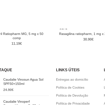
SOLD
OUT
il Ratiopharm MG, 5 mg x 50
Rasagilina ratiopharm, 1 mg x
comp
30.90
€
11.19
€
TAQUE
LINKS ÚTEIS
Caudalie Vinosun Agua Sol
Entregas ao domicílio
SPF50+150ml
Política de Cookies
24.90
€
Política de Devolução
Caudalie Vinoperf
Política de Privacidade