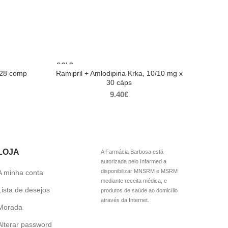
SOLD
OUT
 28 comp
Ramipril + Amlodipina Krka, 10/10 mg x
30 cáps
9.40
€
LOJA
A Farmácia Barbosa está
autorizada pelo Infarmed a
disponibilizar MNSRM e MSRM
A minha conta
mediante receita médica, e
Lista de desejos
produtos de saúde ao domicílio
através da Internet.
Morada
Alterar password