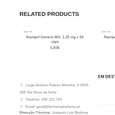
RELATED PRODUCTS
SOLD
SOLD
OUT
OUT
Ramipril Generis MG, 1,25 mg x 56
Ramipr
cáps
5.93
€
EM DES
Largo António Roleira Marinho, 5 4935-
308 Vila Nova de Anha
Telefone: 258 322 743
Email: geral@farmaciabarbosa.pt
Direcção Técnica:
Joaquim Luis Barbosa