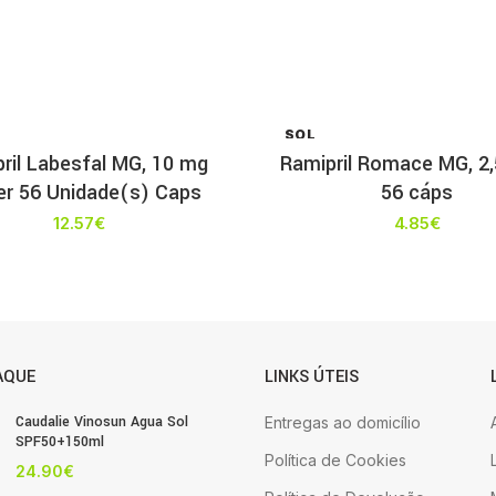
SOL
D OU
ril Labesfal MG, 10 mg
Ramipril Romace MG, 2,
T
ter 56 Unidade(s) Caps
56 cáps
12.57
€
4.85
€
AQUE
LINKS ÚTEIS
Caudalie Vinosun Agua Sol
Entregas ao domicílio
SPF50+150ml
Política de Cookies
24.90
€