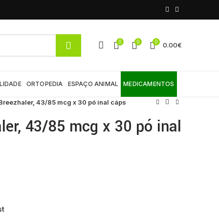
0
0
0
0.00
€
LIDADE
ORTOPEDIA
ESPAÇO ANIMAL
MEDICAMENTOS
 Breezhaler, 43/85 mcg x 30 pó inal cáps
ler, 43/85 mcg x 30 pó inal
st