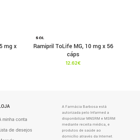
SOL
D OU
5 mg x
Ramipril ToLife MG, 10 mg x 56
T
cáps
12.62
€
LOJA
A Farmácia Barbosa está
autorizada pelo Infarmed a
disponibilizar MNSRM e MSRM
A minha conta
mediante receita médica, e
Lista de desejos
produtos de saúde ao
domicílio através da Internet.