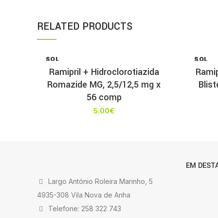
RELATED PRODUCTS
SOL
SOL
D OU
D OU
Ramipril + Hidroclorotiazida
Ramip
T
T
Romazide MG, 2,5/12,5 mg x
Blis
56 comp
5.00
€
EM DEST
Largo António Roleira Marinho, 5
4935-308 Vila Nova de Anha
Telefone: 258 322 743