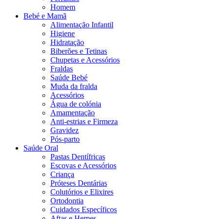
Homem
Bebé e Mamã
Alimentação Infantil
Higiene
Hidratação
Biberões e Tetinas
Chupetas e Acessórios
Fraldas
Saúde Bebé
Muda da fralda
Acessórios
Água de colónia
Amamentação
Anti-estrias e Firmeza
Gravidez
Pós-parto
Saúde Oral
Pastas Dentífricas
Escovas e Acessórios
Criança
Próteses Dentárias
Colutórios e Elixires
Ortodontia
Cuidados Específicos
Aftas e Herpes