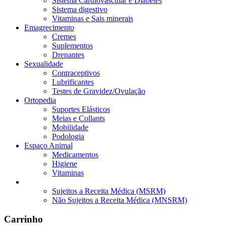
Sistema Cardiovascular e Diabetes
Sistema digestivo
Vitaminas e Sais minerais
Emagrecimento
Cremes
Suplementos
Drenantes
Sexualidade
Contraceptivos
Lubrificantes
Testes de Gravidez/Ovulação
Ortopedia
Suportes Elásticos
Meias e Collants
Mobilidade
Podologia
Espaço Animal
Medicamentos
Higiene
Vitaminas
Medicamentos
Sujeitos a Receita Médica (MSRM)
Não Sujeitos a Receita Médica (MNSRM)
Carrinho