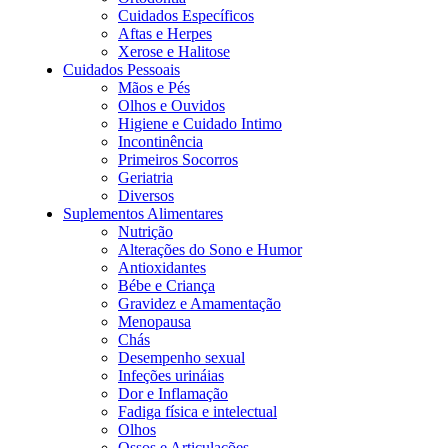
Cuidados Específicos
Aftas e Herpes
Xerose e Halitose
Cuidados Pessoais
Mãos e Pés
Olhos e Ouvidos
Higiene e Cuidado Intimo
Incontinência
Primeiros Socorros
Geriatria
Diversos
Suplementos Alimentares
Nutrição
Alterações do Sono e Humor
Antioxidantes
Bébe e Criança
Gravidez e Amamentação
Menopausa
Chás
Desempenho sexual
Infeções urináias
Dor e Inflamação
Fadiga física e intelectual
Olhos
Ossos e Articulações