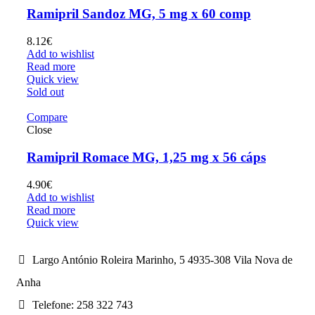
Ramipril Sandoz MG, 5 mg x 60 comp
8.12
€
Add to wishlist
Read more
Quick view
Sold out
Compare
Close
Ramipril Romace MG, 1,25 mg x 56 cáps
4.90
€
Add to wishlist
Read more
Quick view
Largo António Roleira Marinho, 5 4935-308 Vila Nova de
Anha
Telefone: 258 322 743