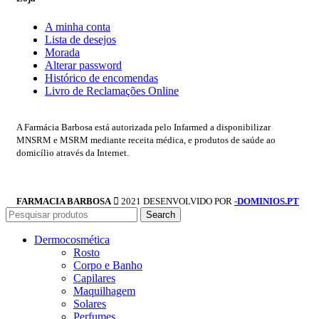
A minha conta
Lista de desejos
Morada
Alterar password
Histórico de encomendas
Livro de Reclamações Online
A Farmácia Barbosa está autorizada pelo Infarmed a disponibilizar
MNSRM e MSRM mediante receita médica, e produtos de saúde ao
domicílio através da Internet.
FARMACIA BARBOSA
2021 DESENVOLVIDO POR
-DOMINIOS.PT
Search
Dermocosmética
Rosto
Corpo e Banho
Capilares
Maquilhagem
Solares
Perfumes