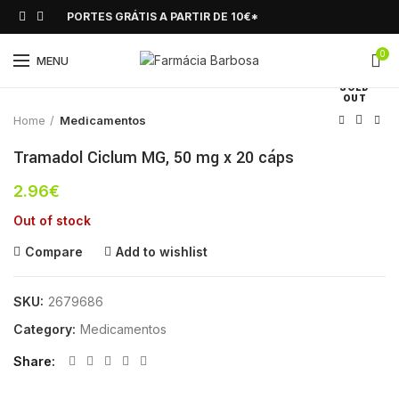
PORTES GRÁTIS A PARTIR DE 10€*
0
Click to enlarge
MENU
SOLD
OUT
Home
Medicamentos
Tramadol Ciclum MG, 50 mg x 20 cáps
2.96
€
Out of stock
Compare
Add to wishlist
SKU:
2679686
Category:
Medicamentos
Share