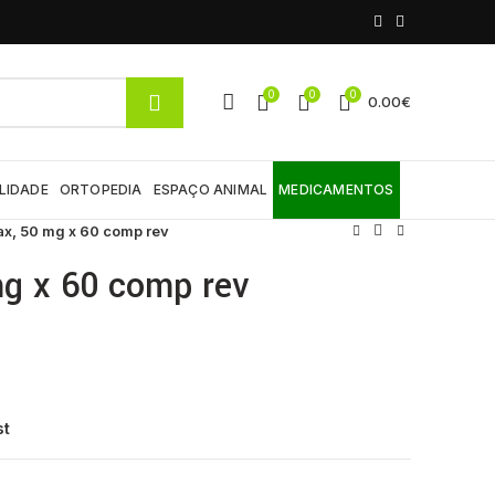
0
0
0
0.00
€
LIDADE
ORTOPEDIA
ESPAÇO ANIMAL
MEDICAMENTOS
x, 50 mg x 60 comp rev
g x 60 comp rev
st