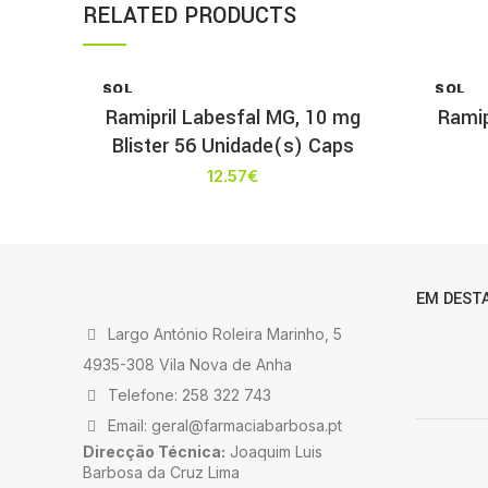
RELATED PRODUCTS
SOL
SOL
D OU
D OU
Ramipril Labesfal MG, 10 mg
Ramip
T
T
Blister 56 Unidade(s) Caps
12.57
€
EM DEST
Largo António Roleira Marinho, 5
4935-308 Vila Nova de Anha
Telefone: 258 322 743
Email: geral@farmaciabarbosa.pt
Direcção Técnica:
Joaquim Luis
Barbosa da Cruz Lima