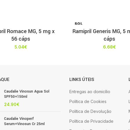
SOL
D OU
ril Romace MG, 5 mg x
Ramipril Generis MG, 5 
T
56 cáps
cáps
5.04
€
6.68
€
AQUE
LINKS ÚTEIS
Caudalie Vinosun Agua Sol
Entregas ao domicílio
SPF50+150ml
Política de Cookies
24.90
€
Política de Devolução
Caudalie Vinoperf
Política de Privacidade
Serum+Vinosun Cr 25ml