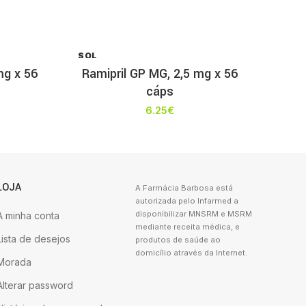
SOL
D OU
mg x 56
Ramipril GP MG, 2,5 mg x 56
T
cáps
6.25
€
LOJA
A Farmácia Barbosa está
autorizada pelo Infarmed a
disponibilizar MNSRM e MSRM
A minha conta
mediante receita médica, e
Lista de desejos
produtos de saúde ao
domicílio através da Internet.
Morada
Alterar password