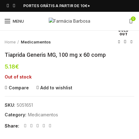
PORTES GRÁTIS A PARTIR DE 10€*
0
Click to enlarge
MENU
SOLD
OUT
Home
Medicamentos
Tiaprida Generis MG, 100 mg x 60 comp
5.18
€
Out of stock
Compare
Add to wishlist
SKU:
5051651
Category:
Medicamentos
Share