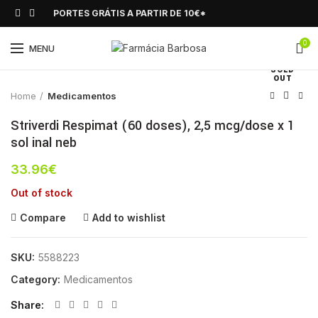
PORTES GRÁTIS A PARTIR DE 10€*
0
Click to enlarge
MENU
SOLD
OUT
Home
Medicamentos
Striverdi Respimat (60 doses), 2,5 mcg/dose x 1
sol inal neb
33.96
€
Out of stock
Compare
Add to wishlist
SKU:
5588223
Category:
Medicamentos
Share