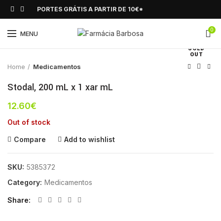
PORTES GRÁTIS A PARTIR DE 10€*
0
Click to enlarge
MENU
SOLD
OUT
Home
Medicamentos
Stodal, 200 mL x 1 xar mL
12.60
€
Out of stock
Compare
Add to wishlist
SKU:
5385372
Category:
Medicamentos
Share