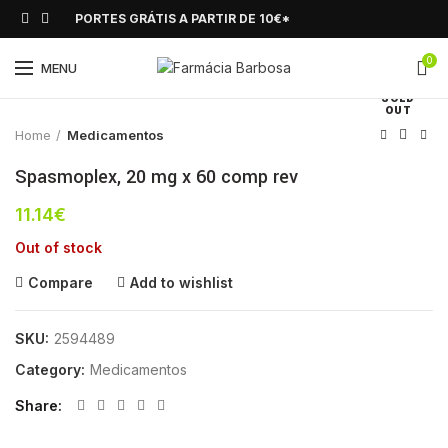
PORTES GRÁTIS A PARTIR DE 10€*
0
Click to enlarge
MENU
SOLD
OUT
Home
Medicamentos
Spasmoplex, 20 mg x 60 comp rev
11.14
€
Out of stock
Compare
Add to wishlist
SKU:
2594489
Category:
Medicamentos
Share