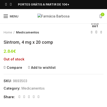
PORTES GRÁTIS A PARTIR DE 10€*
0
Click to enlarge
MENU
SOLD
OUT
Home
Medicamentos
Sintrom, 4 mg x 20 comp
2.84
€
Out of stock
Compare
Add to wishlist
SKU:
9893503
Category:
Medicamentos
Share