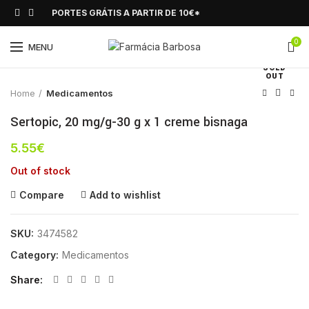
PORTES GRÁTIS A PARTIR DE 10€*
0
Click to enlarge
MENU
SOLD
OUT
Home
Medicamentos
Sertopic, 20 mg/g-30 g x 1 creme bisnaga
5.55
€
Out of stock
Compare
Add to wishlist
SKU:
3474582
Category:
Medicamentos
Share