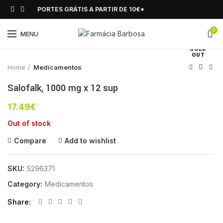
PORTES GRÁTIS A PARTIR DE 10€*
0
Click to enlarge
MENU
SOLD
OUT
Home
Medicamentos
Salofalk, 1000 mg x 12 sup
17.49
€
Out of stock
Compare
Add to wishlist
SKU:
5296371
Category:
Medicamentos
Share