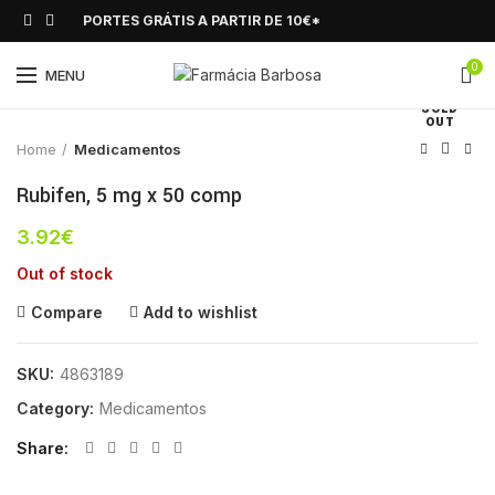
PORTES GRÁTIS A PARTIR DE 10€*
0
Click to enlarge
MENU
SOLD
OUT
Home
Medicamentos
Rubifen, 5 mg x 50 comp
3.92
€
Out of stock
Compare
Add to wishlist
SKU:
4863189
Category:
Medicamentos
Share