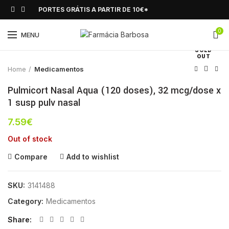
PORTES GRÁTIS A PARTIR DE 10€*
0
Click to enlarge
MENU
SOLD
OUT
Home
Medicamentos
Pulmicort Nasal Aqua (120 doses), 32 mcg/dose x
1 susp pulv nasal
7.59
€
Out of stock
Compare
Add to wishlist
SKU:
3141488
Category:
Medicamentos
Share