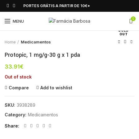
PORTES GRÁTIS A PARTIR DE 10€*
0
Click to enlarge
MENU
SOLD
OUT
Home
Medicamentos
Protopic, 1 mg/g-30 g x 1 pda
33.91
€
Out of stock
Compare
Add to wishlist
SKU:
3938289
Category:
Medicamentos
Share