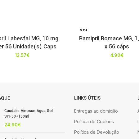
SOL
D OU
ril Labesfal MG, 10 mg
Ramipril Romace MG, 1
T
ter 56 Unidade(s) Caps
x 56 cáps
12.57
€
4.90
€
AQUE
LINKS ÚTEIS
Caudalie Vinosun Agua Sol
Entregas ao domicílio
SPF50+150ml
Política de Cookies
24.90
€
Política de Devolução