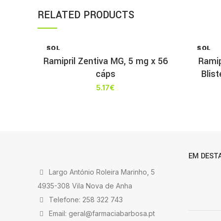
RELATED PRODUCTS
SOL
SOL
D OU
D OU
Ramipril Zentiva MG, 5 mg x 56
Ramip
T
T
cáps
Blis
5.17
€
EM DEST
Largo António Roleira Marinho, 5
4935-308 Vila Nova de Anha
Telefone: 258 322 743
Email: geral@farmaciabarbosa.pt