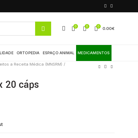
0
0
0
0.00
€
LIDADE
ORTOPEDIA
ESPAÇO ANIMAL
MEDICAMENTOS
eitos a Receita Médica (MNSRM)
 x 20 cáps
st