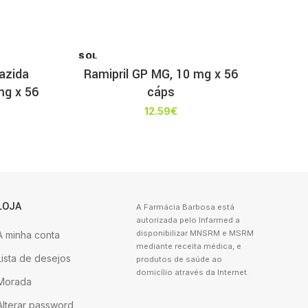
SOL
D OU
iazida
Ramipril GP MG, 10 mg x 56
T
mg x 56
cáps
12.59
€
LOJA
A Farmácia Barbosa está
autorizada pelo Infarmed a
disponibilizar MNSRM e MSRM
A minha conta
mediante receita médica, e
Lista de desejos
produtos de saúde ao
domicílio através da Internet.
Morada
Alterar password