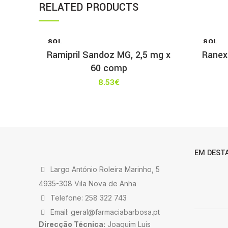
RELATED PRODUCTS
SOL
SOL
D OU
D OU
Ramipril Sandoz MG, 2,5 mg x
Ranex
T
T
60 comp
8.53
€
EM DEST
Largo António Roleira Marinho, 5
4935-308 Vila Nova de Anha
Telefone: 258 322 743
Email: geral@farmaciabarbosa.pt
Direcção Técnica:
Joaquim Luis