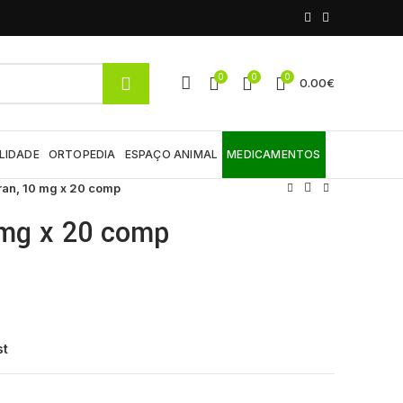
0
0
0
0.00
€
LIDADE
ORTOPEDIA
ESPAÇO ANIMAL
MEDICAMENTOS
ran, 10 mg x 20 comp
 mg x 20 comp
st