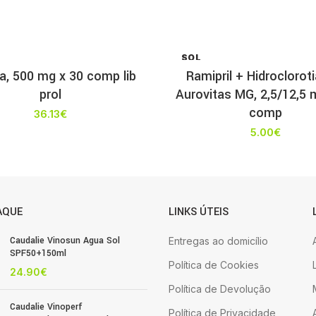
SOL
D OU
a, 500 mg x 30 comp lib
Ramipril + Hidroclorot
T
prol
Aurovitas MG, 2,5/12,5 
comp
36.13
€
5.00
€
AQUE
LINKS ÚTEIS
Caudalie Vinosun Agua Sol
Entregas ao domicílio
SPF50+150ml
Política de Cookies
24.90
€
Política de Devolução
Caudalie Vinoperf
Política de Privacidade