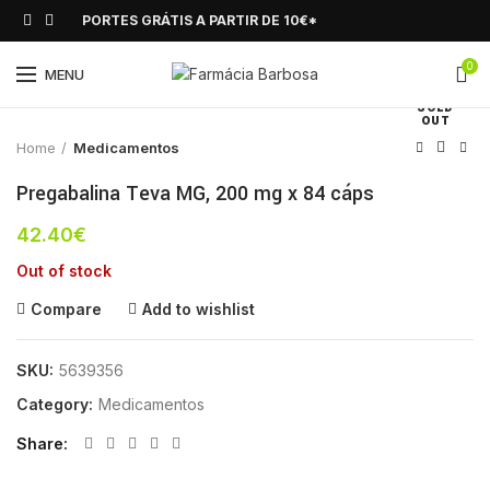
PORTES GRÁTIS A PARTIR DE 10€*
0
Click to enlarge
MENU
SOLD
OUT
Home
Medicamentos
Pregabalina Teva MG, 200 mg x 84 cáps
42.40
€
Out of stock
Compare
Add to wishlist
SKU:
5639356
Category:
Medicamentos
Share