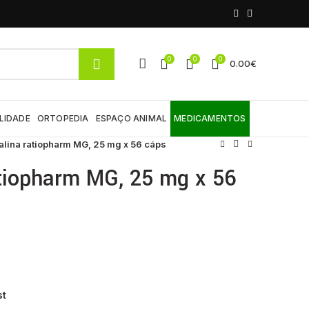
0
0
0
0.00
€
LIDADE
ORTOPEDIA
ESPAÇO ANIMAL
MEDICAMENTOS
lina ratiopharm MG, 25 mg x 56 cáps
tiopharm MG, 25 mg x 56
st