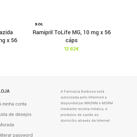
SOL
D OU
iazida
Ramipril ToLife MG, 10 mg x 56
T
mg x 56
cáps
12.62
€
LOJA
A Farmácia Barbosa está
autorizada pelo Infarmed a
disponibilizar MNSRM e MSRM
A minha conta
mediante receita médica, e
Lista de desejos
produtos de saúde ao
domicílio através da Internet.
Morada
Alterar password