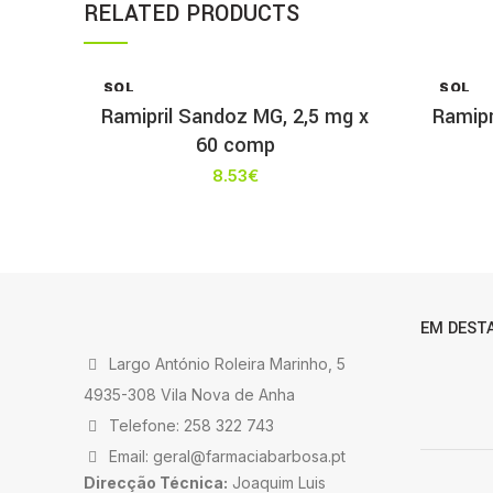
RELATED PRODUCTS
SOL
SOL
D OU
D OU
Ramipril Sandoz MG, 2,5 mg x
Ramipr
T
T
60 comp
8.53
€
EM DEST
Largo António Roleira Marinho, 5
4935-308 Vila Nova de Anha
Telefone: 258 322 743
Email: geral@farmaciabarbosa.pt
Direcção Técnica:
Joaquim Luis