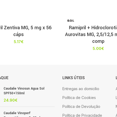
SOL
D OU
il Zentiva MG, 5 mg x 56
Ramipril + Hidroclorot
T
cáps
Aurovitas MG, 2,5/12,5 
comp
5.17
€
5.00
€
AQUE
LINKS ÚTEIS
Caudalie Vinosun Agua Sol
Entregas ao domicílio
SPF50+150ml
Política de Cookies
24.90
€
Política de Devolução
Caudalie Vinoperf
Política de Privacidade