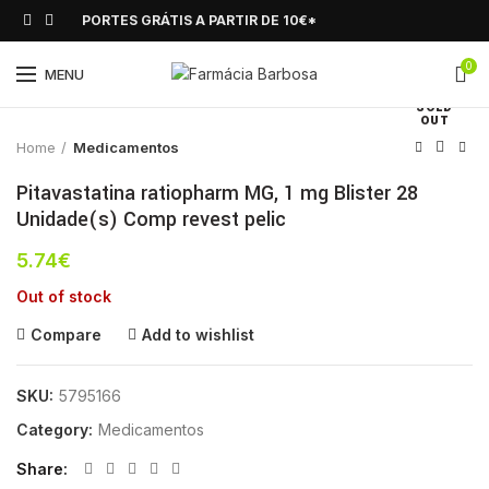
PORTES GRÁTIS A PARTIR DE 10€*
0
Click to enlarge
MENU
SOLD
OUT
Home
Medicamentos
Pitavastatina ratiopharm MG, 1 mg Blister 28
Unidade(s) Comp revest pelic
5.74
€
Out of stock
Compare
Add to wishlist
SKU:
5795166
Category:
Medicamentos
Share