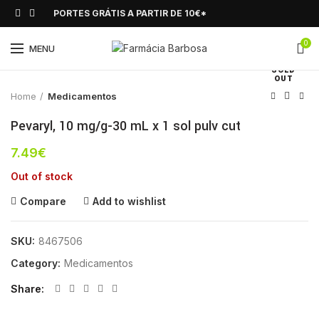
PORTES GRÁTIS A PARTIR DE 10€*
0
Click to enlarge
MENU
SOLD
OUT
Home
Medicamentos
Pevaryl, 10 mg/g-30 mL x 1 sol pulv cut
7.49
€
Out of stock
Compare
Add to wishlist
SKU:
8467506
Category:
Medicamentos
Share