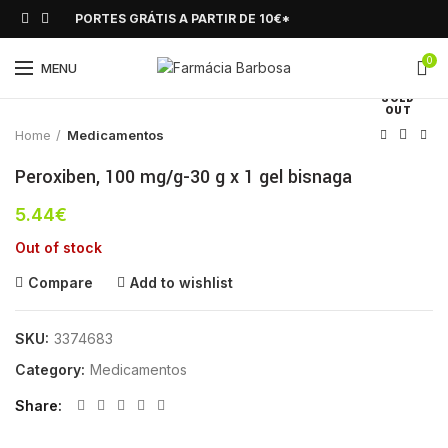
PORTES GRÁTIS A PARTIR DE 10€*
0
Click to enlarge
MENU
SOLD
OUT
Home
Medicamentos
Peroxiben, 100 mg/g-30 g x 1 gel bisnaga
5.44
€
Out of stock
Compare
Add to wishlist
SKU:
3374683
Category:
Medicamentos
Share