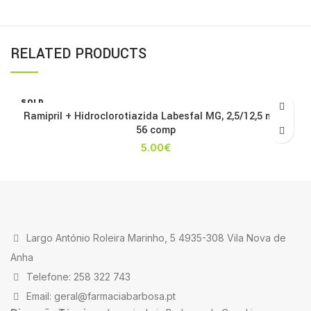
RELATED PRODUCTS
SOLD
OUT
Ramipril + Hidroclorotiazida Labesfal MG, 2,5/12,5 mg x
56 comp
5.00
€
Largo António Roleira Marinho, 5 4935-308 Vila Nova de
Anha
Telefone: 258 322 743
Email: geral@farmaciabarbosa.pt