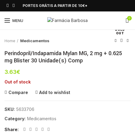
PORTES GRÁTIS A PARTIR DE 10€*
0
Click to enlarge
MENU
SOLD
OUT
Home
Medicamentos
Perindopril/Indapamida Mylan MG, 2 mg + 0.625
mg Blister 30 Unidade(s) Comp
3.63
€
Out of stock
Compare
Add to wishlist
SKU:
5633706
Category:
Medicamentos
Share