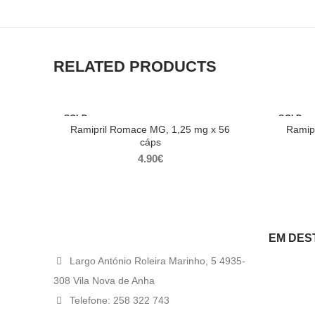
RELATED PRODUCTS
SOLD
SOLD
OUT
OUT
Ramipril Romace MG, 1,25 mg x 56
Ramipr
cáps
4.90
€
EM DES
Largo António Roleira Marinho, 5 4935-
308 Vila Nova de Anha
Telefone: 258 322 743