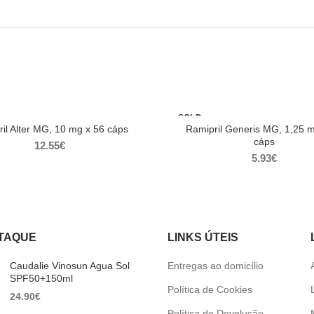
SOLD
OUT
il Alter MG, 10 mg x 56 cáps
Ramipril Generis MG, 1,25 
cáps
12.55
€
5.93
€
TAQUE
LINKS ÚTEIS
Caudalie Vinosun Agua Sol
Entregas ao domicílio
SPF50+150ml
Política de Cookies
24.90
€
Política de Devolução