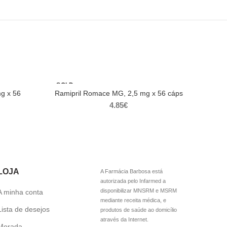
SOLD
OUT
mg x 56
Ramipril Romace MG, 2,5 mg x 56 cáps
4.85
€
LOJA
A Farmácia Barbosa está
autorizada pelo Infarmed a
disponibilizar MNSRM e MSRM
A minha conta
mediante receita médica, e
Lista de desejos
produtos de saúde ao domicílio
através da Internet.
Morada