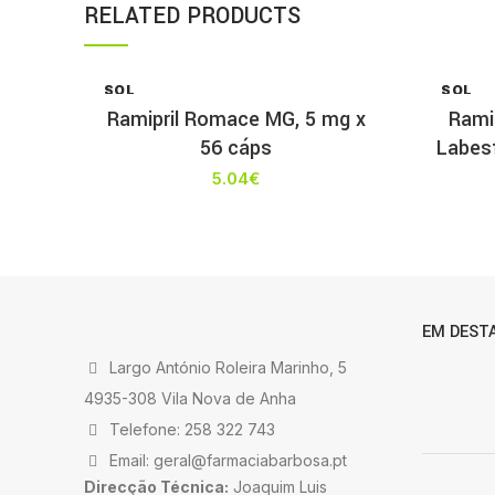
RELATED PRODUCTS
SOL
SOL
D OU
D OU
Ramipril Romace MG, 5 mg x
Ramip
T
T
56 cáps
Labesf
5.04
€
EM DEST
Largo António Roleira Marinho, 5
4935-308 Vila Nova de Anha
Telefone: 258 322 743
Email: geral@farmaciabarbosa.pt
Direcção Técnica:
Joaquim Luis