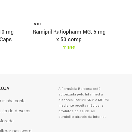
SOL
D OU
 10 mg
Ramipril Ratiopharm MG, 5 mg
T
 Caps
x 50 comp
11.19
€
LOJA
A Farmácia Barbosa está
autorizada pelo Infarmed a
disponibilizar MNSRM e MSRM
A minha conta
mediante receita médica, e
Lista de desejos
produtos de saúde ao
domicílio através da Internet.
Morada
Alterar password