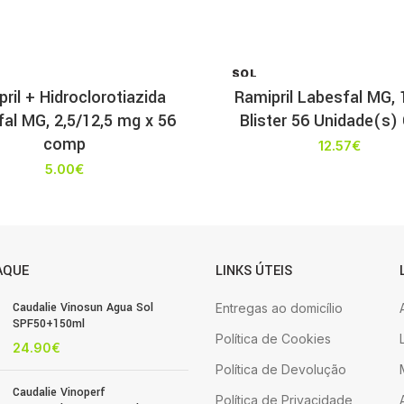
SOL
D OU
ril + Hidroclorotiazida
Ramipril Labesfal MG,
T
al MG, 2,5/12,5 mg x 56
Blister 56 Unidade(s)
comp
12.57
€
5.00
€
AQUE
LINKS ÚTEIS
Caudalie Vinosun Agua Sol
Entregas ao domicílio
SPF50+150ml
Política de Cookies
24.90
€
Política de Devolução
Caudalie Vinoperf
Política de Privacidade