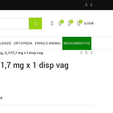
0
0
0
0.00
€
LIDADE
ORTOPEDIA
ESPAÇO ANIMAL
MEDICAMENTOS
g, 2,7/11,7 mg x 1 disp vag
11,7 mg x 1 disp vag
st