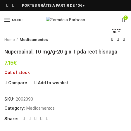
PORTES GRÁTIS A PARTIR DE 10€*
0
Click to enlarge
MENU
SOLD
OUT
Home
Medicamentos
Nupercainal, 10 mg/g-20 g x 1 pda rect bisnaga
7.15
€
Out of stock
Compare
Add to wishlist
SKU:
2092393
Category:
Medicamentos
Share