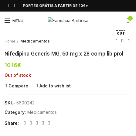
PORTES GRÁTIS A PARTIR DE 10€*
0
Click to enlarge
MENU
SOLD
OUT
Home
Medicamentos
Nifedipina Generis MG, 60 mg x 28 comp lib prol
10.16
€
Out of stock
Compare
Add to wishlist
SKU:
5600242
Category:
Medicamentos
Share