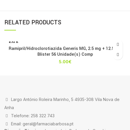
RELATED PRODUCTS
SOLD
OUT
Ramipril/Hidroclorotiazida Generis MG, 2.5 mg + 12.5 mg
Blister 56 Unidade(s) Comp
5.00
€
Largo António Roleira Marinho, 5 4935-308 Vila Nova de
Anha
Telefone: 258 322 743
Email: geral@farmaciabarbosa.pt