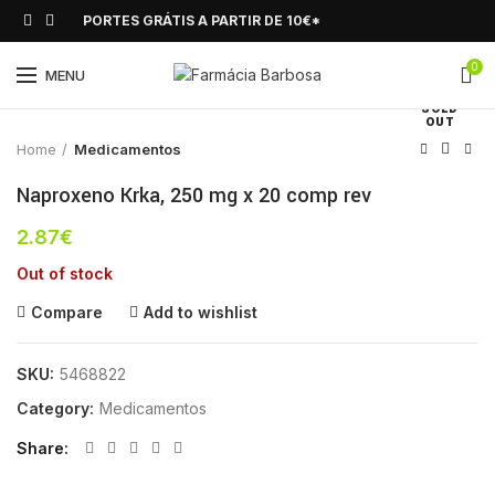
PORTES GRÁTIS A PARTIR DE 10€*
0
Click to enlarge
MENU
SOLD
OUT
Home
Medicamentos
Naproxeno Krka, 250 mg x 20 comp rev
2.87
€
Out of stock
Compare
Add to wishlist
SKU:
5468822
Category:
Medicamentos
Share