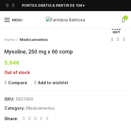
PORTES GRÁTIS A PARTIR DE 10€*
0
Click to enlarge
MENU
SOLD
OUT
Home
Medicamentos
Mysoline, 250 mg x 60 comp
5.94
€
Out of stock
Compare
Add to wishlist
SKU:
5637400
Category:
Medicamentos
Share