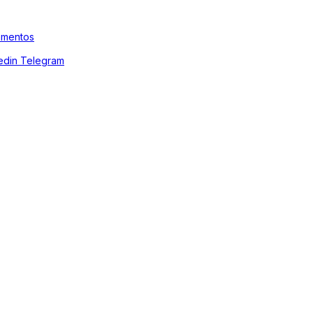
amentos
edin
Telegram