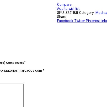
Compare
Add to wishlist
SKU:
3241189
Category:
Medic
Share
Facebook
Twitter
Pinterest
link
de(s) Comp revest”
brigatórios marcados com
*