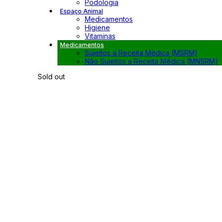
Podologia
Espaço Animal
Medicamentos
Higiene
Vitaminas
Medicamentos
Sujeitos a Receita Médica (MSRM)
Não Sujeitos a Receita Médica (MNSRM)
Sold out
Click to enlarge