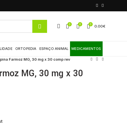
0
0
0
0.00
€
LIDADE
ORTOPEDIA
ESPAÇO ANIMAL
MEDICAMENTOS
apina Farmoz MG, 30 mg x 30 comp rev
armoz MG, 30 mg x 30
st