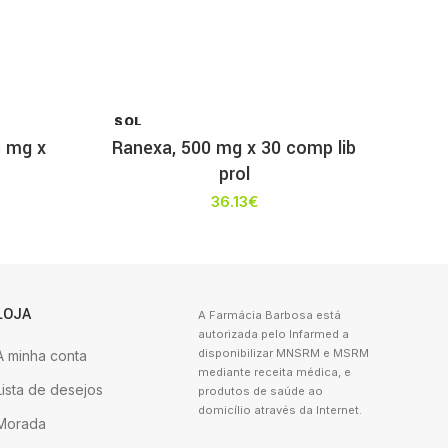
SOL
D OU
5 mg x
Ranexa, 500 mg x 30 comp lib
T
prol
36.13
€
LOJA
A Farmácia Barbosa está
autorizada pelo Infarmed a
disponibilizar MNSRM e MSRM
A minha conta
mediante receita médica, e
Lista de desejos
produtos de saúde ao
domicílio através da Internet.
Morada