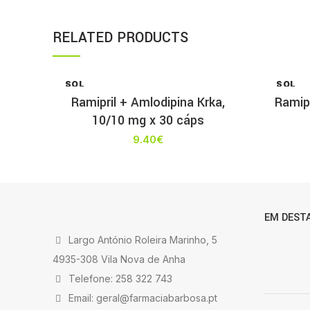
RELATED PRODUCTS
SOL
SOL
D OU
D OU
Ramipril + Amlodipina Krka,
Ramipr
T
T
10/10 mg x 30 cáps
9.40
€
EM DEST
Largo António Roleira Marinho, 5
4935-308 Vila Nova de Anha
Telefone: 258 322 743
Email: geral@farmaciabarbosa.pt