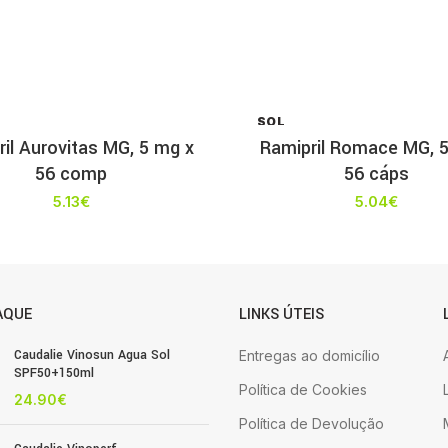
SOL
D OU
il Aurovitas MG, 5 mg x
Ramipril Romace MG, 
T
56 comp
56 cáps
5.13
€
5.04
€
AQUE
LINKS ÚTEIS
Caudalie Vinosun Agua Sol
Entregas ao domicílio
SPF50+150ml
Política de Cookies
24.90
€
Política de Devolução