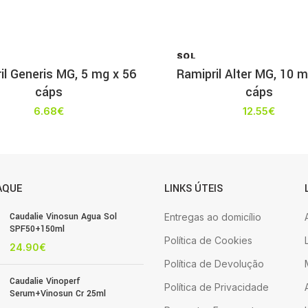
SOL
D OU
il Generis MG, 5 mg x 56
Ramipril Alter MG, 10 m
T
cáps
cáps
6.68
€
12.55
€
AQUE
LINKS ÚTEIS
Caudalie Vinosun Agua Sol
Entregas ao domicílio
SPF50+150ml
Política de Cookies
24.90
€
Política de Devolução
Caudalie Vinoperf
Política de Privacidade
Serum+Vinosun Cr 25ml