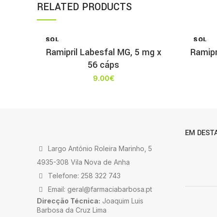
RELATED PRODUCTS
SOL
SOL
D OU
D OU
Ramipril Labesfal MG, 5 mg x
Ramipr
T
T
56 cáps
9.00
€
EM DEST
Largo António Roleira Marinho, 5
4935-308 Vila Nova de Anha
Telefone: 258 322 743
Email: geral@farmaciabarbosa.pt
Direcção Técnica:
Joaquim Luis
Barbosa da Cruz Lima