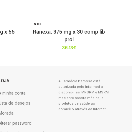
SOL
D OU
g x 56
Ranexa, 375 mg x 30 comp lib
T
prol
36.13
€
LOJA
A Farmácia Barbosa está
autorizada pelo Infarmed a
disponibilizar MNSRM e MSRM
A minha conta
mediante receita médica, e
Lista de desejos
produtos de saúde ao
domicílio através da Internet.
Morada
Alterar password