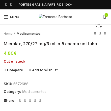
PORTES GRÁTIS A PARTIR DE 10€*
0
Click to enlarge
MENU
SOLD
OUT
Home
Medicamentos
Microlax, 270/27 mg/3 mL x 6 enema sol tubo
4.80
€
Out of stock
Compare
Add to wishlist
SKU:
5672688
Category:
Medicamentos
Share