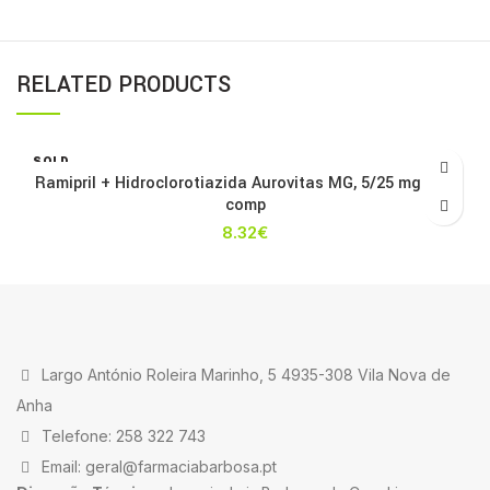
RELATED PRODUCTS
SOLD
OUT
Ramipril + Hidroclorotiazida Aurovitas MG, 5/25 mg x 56
comp
8.32
€
Largo António Roleira Marinho, 5 4935-308 Vila Nova de
Anha
Telefone: 258 322 743
Email: geral@farmaciabarbosa.pt