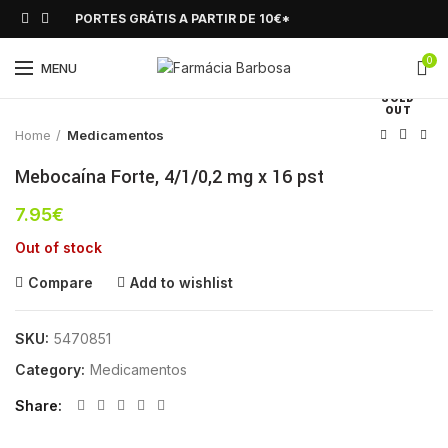
PORTES GRÁTIS A PARTIR DE 10€*
0
Click to enlarge
MENU
SOLD
OUT
Home
Medicamentos
Mebocaína Forte, 4/1/0,2 mg x 16 pst
7.95
€
Out of stock
Compare
Add to wishlist
SKU:
5470851
Category:
Medicamentos
Share