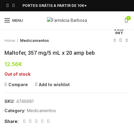
PORTES GRÁTIS A PARTIR DE 10€*
0
Click to enlarge
MENU
SOLD
OUT
Home
Medicamentos
Maltofer, 357 mg/5 mL x 20 amp beb
12.56
€
Out of stock
Compare
Add to wishlist
SKU:
4746681
Category:
Medicamentos
Share