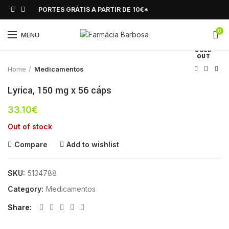
PORTES GRÁTIS A PARTIR DE 10€*
0
Click to enlarge
MENU
SOLD
OUT
Home
Medicamentos
Lyrica, 150 mg x 56 cáps
33.10
€
Out of stock
Compare
Add to wishlist
SKU:
5134788
Category:
Medicamentos
Share