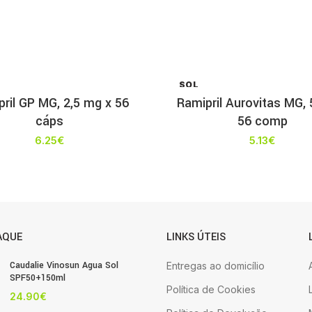
SOL
D OU
ril GP MG, 2,5 mg x 56
Ramipril Aurovitas MG,
T
cáps
56 comp
6.25
€
5.13
€
AQUE
LINKS ÚTEIS
Caudalie Vinosun Agua Sol
Entregas ao domicílio
SPF50+150ml
Política de Cookies
24.90
€