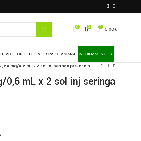
0
0
0
0.00
€
LIDADE
ORTOPEDIA
ESPAÇO ANIMAL
MEDICAMENTOS
, 60 mg/0,6 mL x 2 sol inj seringa pré-cheia
/0,6 mL x 2 sol inj seringa
st