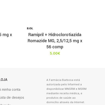
SOL
D OU
 5 mg x
Ramipril + Hidroclorotiazida
T
Romazide MG, 2,5/12,5 mg x
56 comp
5.00
€
LOJA
A Farmácia Barbosa está
autorizada pelo Infarmed a
disponibilizar MNSRM e MSRM
A minha conta
mediante receita médica, e
Lista de desejos
produtos de saúde ao
domicílio através da Internet.