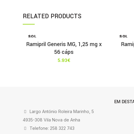
RELATED PRODUCTS
SOL
SOL
D OU
D OU
Ramipril Generis MG, 1,25 mg x
Ramip
T
T
56 cáps
5.93
€
EM DEST
Largo António Roleira Marinho, 5
4935-308 Vila Nova de Anha
Telefone: 258 322 743