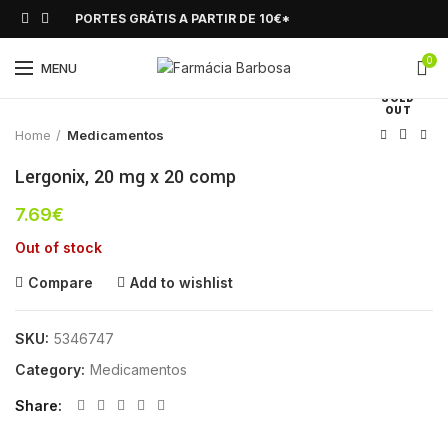
PORTES GRÁTIS A PARTIR DE 10€*
0
Click to enlarge
MENU
SOLD
OUT
Home
Medicamentos
Lergonix, 20 mg x 20 comp
7.69
€
Out of stock
Compare
Add to wishlist
SKU:
5346747
Category:
Medicamentos
Share