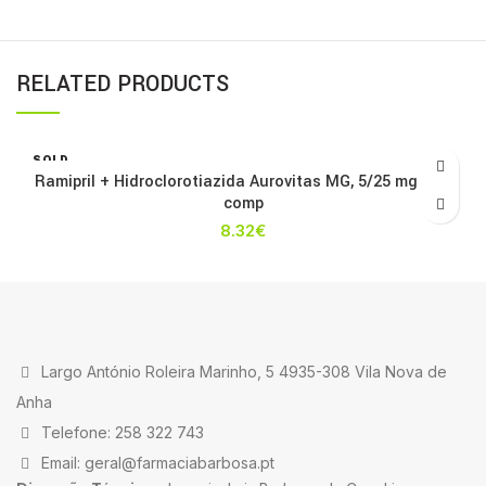
RELATED PRODUCTS
SOLD
OUT
Ramipril + Hidroclorotiazida Aurovitas MG, 5/25 mg x 56
comp
8.32
€
Largo António Roleira Marinho, 5 4935-308 Vila Nova de
Anha
Telefone: 258 322 743
Email: geral@farmaciabarbosa.pt