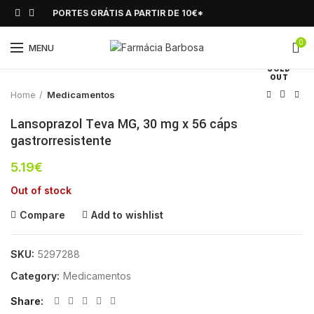
PORTES GRÁTIS A PARTIR DE 10€*
0
Click to enlarge
MENU
SOLD
OUT
Home
Medicamentos
Lansoprazol Teva MG, 30 mg x 56 cáps
gastrorresistente
5.19
€
Out of stock
Compare
Add to wishlist
SKU:
5297288
Category:
Medicamentos
Share