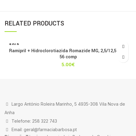
RELATED PRODUCTS
SOLD
OUT
Ramipril + Hidroclorotiazida Romazide MG, 2,5/12,5 mg x
56 comp
5.00
€
Largo António Roleira Marinho, 5 4935-308 Vila Nova de
Anha
Telefone: 258 322 743
Email: geral@farmaciabarbosa.pt