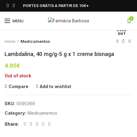
PORTES GRÁTIS A PARTIR DE 10€*
0
Click to enlarge
MENU
SOLD
OUT
Home
Medicamentos
Lambdalina, 40 mg/g-5 g x 1 creme bisnaga
4.95
€
Out of stock
Compare
Add to wishlist
SKU:
5095369
Category:
Medicamentos
Share