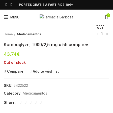
PORTES GRÁTIS A PARTIR DE 10€*
0
Click to enlarge
MENU
SOLD
OUT
Home
Medicamentos
Komboglyze, 1000/2,5 mg x 56 comp rev
43.74
€
Out of stock
Compare
Add to wishlist
SKU:
5422522
Category:
Medicamentos
Share