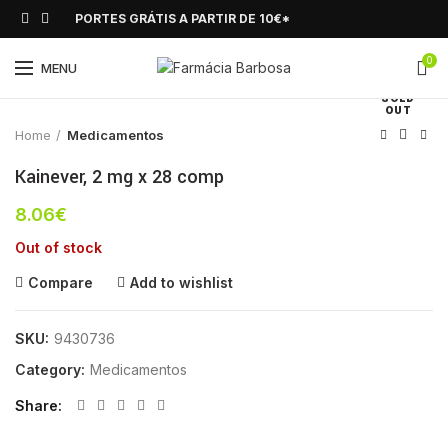
PORTES GRÁTIS A PARTIR DE 10€*
0
Click to enlarge
MENU
SOLD
OUT
Home
Medicamentos
Kainever, 2 mg x 28 comp
8.06
€
Out of stock
Compare
Add to wishlist
SKU:
9430736
Category:
Medicamentos
Share