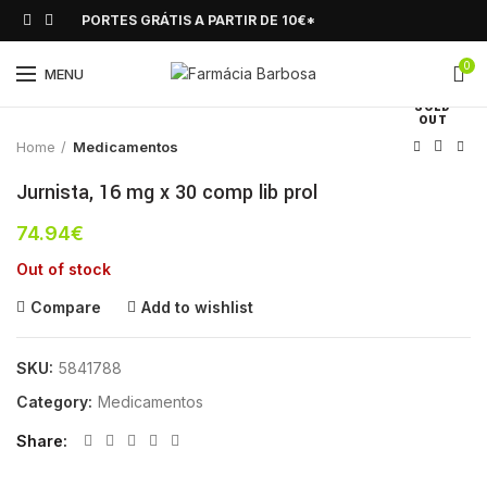
PORTES GRÁTIS A PARTIR DE 10€*
0
Click to enlarge
MENU
SOLD
OUT
Home
Medicamentos
Jurnista, 16 mg x 30 comp lib prol
74.94
€
Out of stock
Compare
Add to wishlist
SKU:
5841788
Category:
Medicamentos
Share