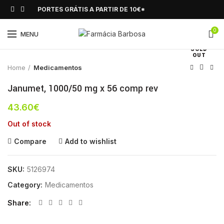
PORTES GRÁTIS A PARTIR DE 10€*
0
Click to enlarge
MENU
SOLD
OUT
Home
Medicamentos
Janumet, 1000/50 mg x 56 comp rev
43.60
€
Out of stock
Compare
Add to wishlist
SKU:
5126974
Category:
Medicamentos
Share